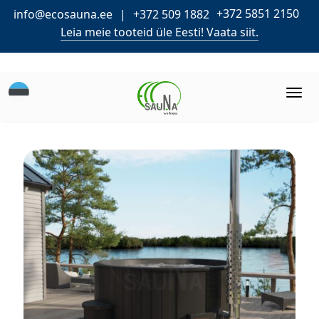
+372 5851 2150
info@ecosauna.ee
+372 509 1882
Leia meie tooteid üle Eesti! Vaata siit.