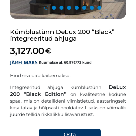
Kümblustünn DeLux 200 “Black”
integreeritud ahjuga
3,127.00
€
JÄRELMAKS
Kuumakse al. 60.97€/72 kuud
Hind sisaldab käibemaksu.
DeLux
Integreeritud ahjuga kümblustünn
200 “Black Edition”
on kvaliteetne kodune
spaa, mis on detailideni viimistletud, aastaringselt
kasutatav ja hõlpsasti hooldatav. Lisaks on võimalik
juurde tellida rikkalikku lisavarustust.
Osta