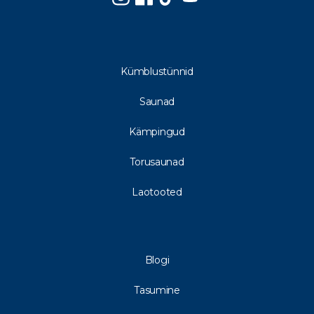
Kümblustünnid
Saunad
Kämpingud
Torusaunad
Laotooted
Blogi
Tasumine