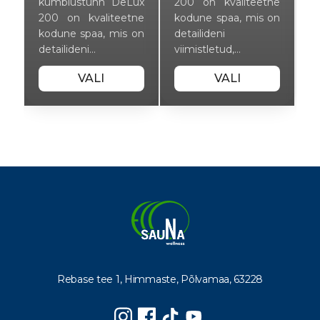
ne
kümblustünn DeLux
200 on kvaliteetne
k
on
200 on kvaliteetne
kodune spaa, mis on
2
kodune spaa, mis on
detailideni
k
detailideni…
viimistletud,…
d
VALI
VALI
Rebase tee 1, Himmaste, Põlvamaa, 63228