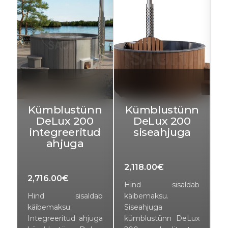
n
Kümblustünn
Kümblustünn
DeLux 200
DeLux 200
integreeritud
siseahjuga
ahjuga
2,118.00
€
2,716.00
€
2
b
Hind sisaldab
Hind sisaldab
käibemaksu.
H
käibemaksu.
Siseahjuga
k
ux
Integreeritud ahjuga
kümblustünn DeLux
I